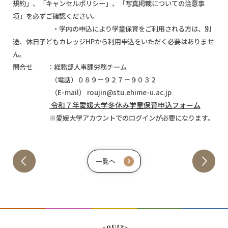
規約」、「キャンセルポリシー」、「写真掲載についての注意事
項」を必ずご確認ください。
・学内の申込により学童保育をご利用される方は、別
途、休日子どもカレッジHPから利用申込をいただく必要はありませ
ん。
問合せ ：総務部人事課労務チーム
（電話）０８９－９２７－９０３２
（E-mail） roujin@stu.ehime-u.ac.jp
令和７年愛媛大学冬休み学童保育申込フォーム
※愛媛大学アカウントでのログインが必要になります。
一覧へ