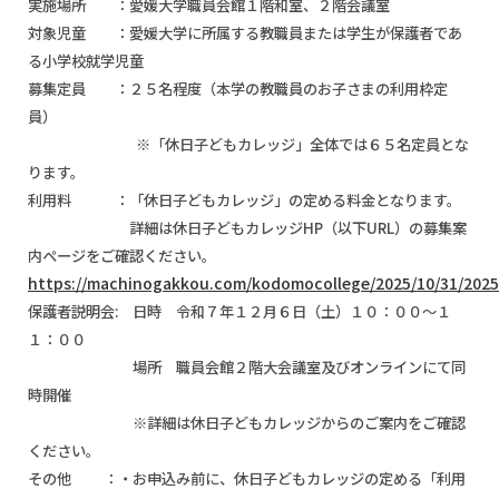
実施場所 ：愛媛大学職員会館１階和室、２階会議室
対象児童 ：愛媛大学に所属する教職員または学生が保護者であ
る小学校就学児童
募集定員 ：２５名程度（本学の教職員のお子さまの利用枠定
員）
※「休日子どもカレッジ」全体では６５名定員とな
ります。
利用料 ：「休日子どもカレッジ」の定める料金となります。
詳細は休日子どもカレッジHP（以下URL）の募集案
内ページをご確認ください。
https://machinogakkou.com/kodomocollege/2025/10/31/2025
保護者説明会:
日時 令和７年１２月６日（土）１０：００～１
１：００
場所 職員会館２階大会議室及びオンラインにて同
時開催
※詳細は休日子どもカレッジからのご案内をご確認
ください。
その他 ：・お申込み前に、休日子どもカレッジの定める「利用