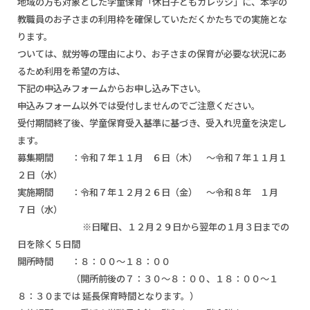
地域の方も対象とした学童保育「休日子どもカレッジ」に、本学の
教職員のお子さまの利用枠を確保していただくかたちでの実施とな
ります。
ついては、就労等の理由により、お子さまの保育が必要な状況にあ
るため利用を希望の方は、
下記の申込みフォームからお申し込み下さい。
申込みフォーム以外では受付しませんのでご注意ください。
受付期間終了後、学童保育受入基準に基づき、受入れ児童を決定し
ます。
募集期間 ：令和７年１１月 ６日（木） ～令和７年１１月１
２日（水）
実施期間 ：令和７年１２月２６日（金） ～令和８年 １月
７日（水）
※日曜日、１２月２９日から翌年の１月３日までの
日を除く５日間
開所時間 ：８：００～１８：００
（開所前後の７：３０～８：００、１８：００～１
８：３０までは 延長保育時間となります。）